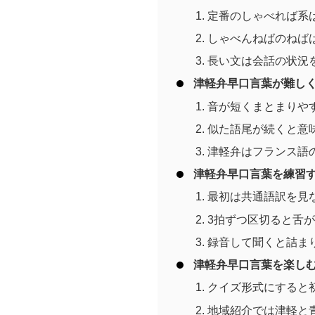
定番のしゃべれば系
しゃべんねばのねば
長い文は会話の状況
津軽弁早口言葉が難し
音が短くまとまりや
似た語尾が続くと意
津軽弁はフランス語
津軽弁早口言葉を練習
最初は共通語訳を見
3拍ずつ区切ると舌
録音して聞くと詰ま
津軽弁早口言葉を楽し
クイズ形式にすると
地域紹介では津軽と