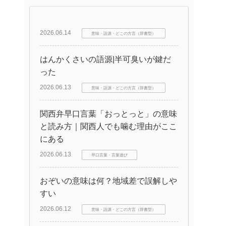
2026.06.14
意味・語源・どこの方言（辞書型）
はんかくさいの語源|半可臭いが鍵だ
った
2026.06.13
意味・語源・どこの方言（辞書型）
関西弁早口言葉「おっとっと」の意味
と読み方｜関西人でも噛む理由がここ
にある
2026.06.13
早口言葉・言葉遊び
おぞいの意味は何？地域差で誤解しや
すい
2026.06.12
意味・語源・どこの方言（辞書型）