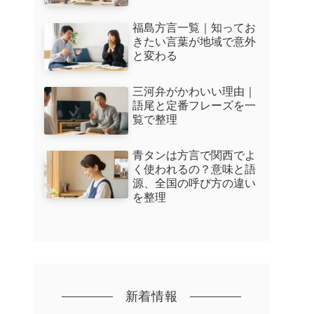
福島方言一覧｜知ってお
きたい言葉が地域で意外
と変わる
三河弁がかわいい理由｜
語尾と定番フレーズを一
覧で整理
青タンは方言で関西でよ
く使われるの？意味と語
源、全国の呼び方の違い
を整理
新着情報