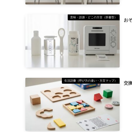
意味・語源・どこの方言（辞書型）
お
生活語彙（呼び方の違い・方言マップ）
交