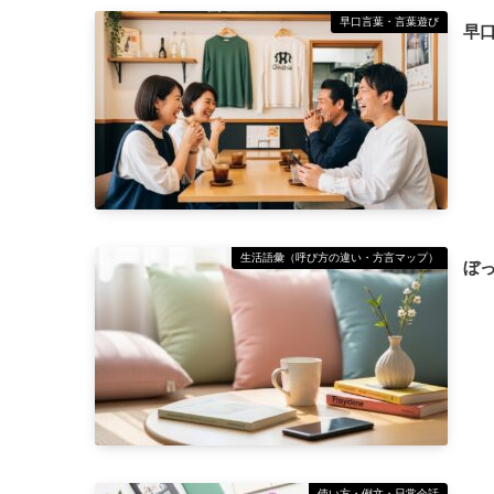
早口言葉・言葉遊び
早
生活語彙（呼び方の違い・方言マップ）
ぼ
使い方・例文・日常会話