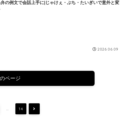
島弁の例文で会話上手に|じゃけぇ・ぶち・たいぎいで意外と変
る
2026.06.09
のページ
…
次
14
へ