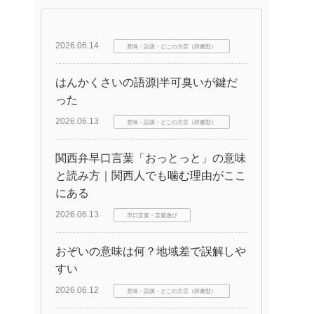
2026.06.14
意味・語源・どこの方言（辞書型）
はんかくさいの語源|半可臭いが鍵だ
った
2026.06.13
意味・語源・どこの方言（辞書型）
関西弁早口言葉「おっとっと」の意味
と読み方｜関西人でも噛む理由がここ
にある
2026.06.13
早口言葉・言葉遊び
おぞいの意味は何？地域差で誤解しや
すい
2026.06.12
意味・語源・どこの方言（辞書型）