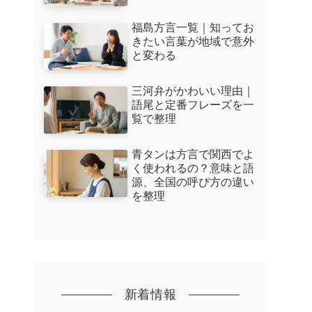
福島方言一覧｜知ってお
きたい言葉が地域で意外
と変わる
三河弁がかわいい理由｜
語尾と定番フレーズを一
覧で整理
青タンは方言で関西でよ
く使われるの？意味と語
源、全国の呼び方の違い
を整理
新着情報