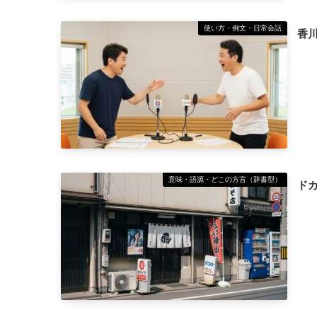
使い方・例文・日常会話
香
意味・語源・どこの方言（辞書型）
ド