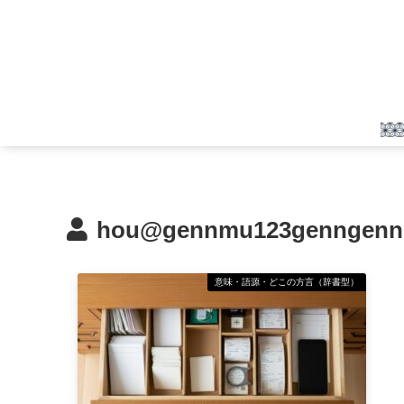
hou@gennmu123genngenn
意味・語源・どこの方言（辞書型）