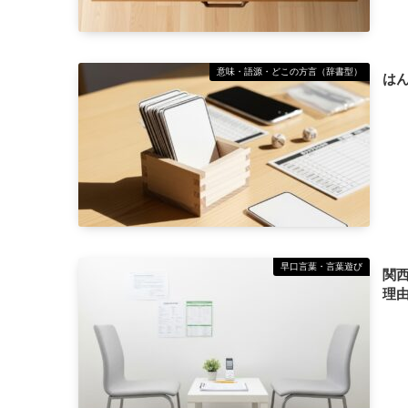
意味・語源・どこの方言（辞書型）
は
早口言葉・言葉遊び
関
理