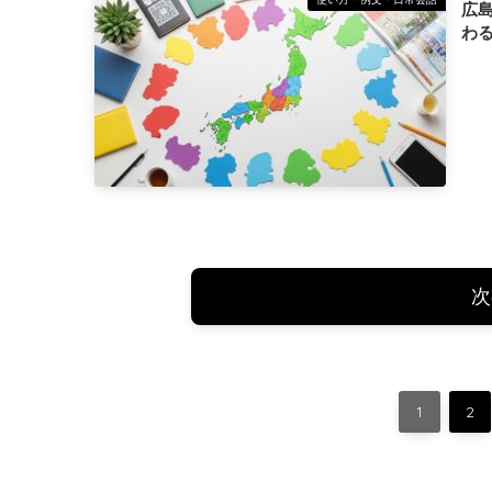
広
わ
次
1
2