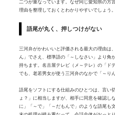
二つが重なっています。なぜ同じ愛知県の方
理由を整理しておくとわかりやすいでしょう
語尾が丸く、押しつけがない
三河弁がかわいいと評価される最大の理由は
ん」でさえ、標準語の「～しなさい」より角
持ちます。名古屋テレビ（メ～テレ）の「ドデ
でも、老若男女が使う三河弁のなかで「～り
語尾をソフトにする仕組みのひとつは、言い
ょ？」に相当しますが、相手に同意を確認し
に」「～で」「～だもんで」のような語尾も
末の処理が積み重なって、会話全体がおっと