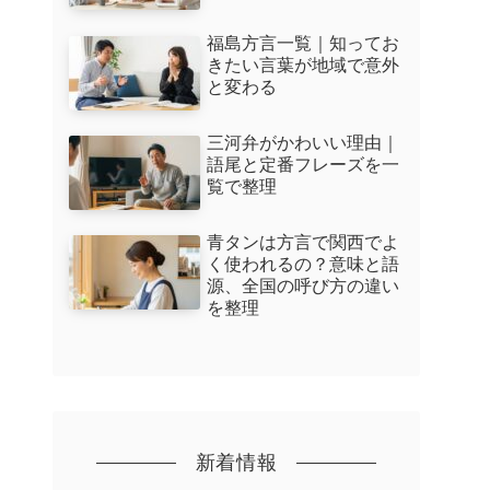
福島方言一覧｜知ってお
きたい言葉が地域で意外
と変わる
三河弁がかわいい理由｜
語尾と定番フレーズを一
覧で整理
青タンは方言で関西でよ
く使われるの？意味と語
源、全国の呼び方の違い
を整理
新着情報