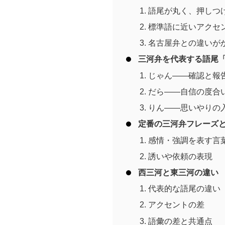
語尾が丸く、押しつ
標準語に近いアクセ
名古屋弁との違いが
三河弁を代表する語尾
じゃん――確認と報
だら――自信の度合
りん――思いやりの
定番の三河弁フレーズ
感情・強調を表す言
誘いや依頼の表現
西三河と東三河の違い
代表的な語尾の違い
アクセントの差
語彙の差と共通点