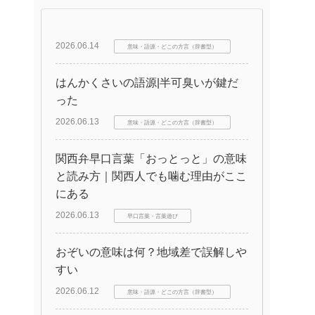
2026.06.14
意味・語源・どこの方言（辞書型）
はんかくさいの語源|半可臭いが鍵だ
った
2026.06.13
意味・語源・どこの方言（辞書型）
関西弁早口言葉「おっとっと」の意味
と読み方｜関西人でも噛む理由がここ
にある
2026.06.13
早口言葉・言葉遊び
おぞいの意味は何？地域差で誤解しや
すい
2026.06.12
意味・語源・どこの方言（辞書型）