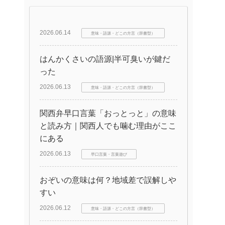
2026.06.14
意味・語源・どこの方言（辞書型）
はんかくさいの語源|半可臭いが鍵だ
った
2026.06.13
意味・語源・どこの方言（辞書型）
関西弁早口言葉「おっとっと」の意味
と読み方｜関西人でも噛む理由がここ
にある
2026.06.13
早口言葉・言葉遊び
おぞいの意味は何？地域差で誤解しや
すい
2026.06.12
意味・語源・どこの方言（辞書型）