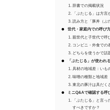
辞書での掲載状況
「ぶたじる」は方言
読み方と「豚丼（ぶ
世代・家庭内での呼び
親世代と子世代で呼
コンビニ・外食での
どちらを使うかで話
「ぶたじる」が使われ
具材の地域差：いも
味噌の種類と地域差
東北の豚汁は具だく
ミニQ&Aで確認する呼
「ぶたじる」と言っ
すべきですか？