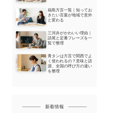
福島方言一覧｜知ってお
きたい言葉が地域で意外
と変わる
三河弁がかわいい理由｜
語尾と定番フレーズを一
覧で整理
青タンは方言で関西でよ
く使われるの？意味と語
源、全国の呼び方の違い
を整理
新着情報